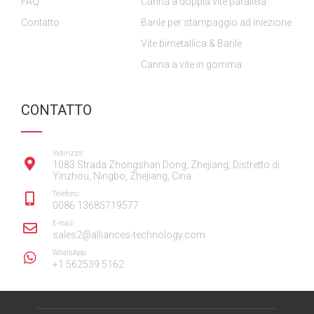
FAQ
Canna a doppia vite parallela
Contatto
Barile per stampaggio ad iniezione
Vite bimetallica & Barile
Canna a vite in gomma
CONTATTO
Indirizzo:
1083 Strada Zhongshan Dong, Zhejiang, Distretto di
Yinzhou, Ningbo, Zhejiang, Cina
Telefono:
0086 13685719577
E-mail:
sales2@alliances-technology.com
WhatsApp:
+1 562539 5162