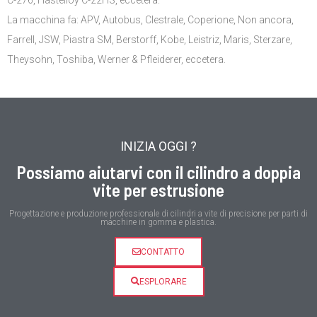
La macchina fa
:
APV
,
Autobus
,
Clestrale
,
Coperione
,
Non ancora
,
Farrell
, JSW,
Piastra SM
,
Berstorff
,
Kobe
,
Leistriz
, Maris,
Sterzare
,
Theysohn, Toshiba,
Werner
&
Pfleiderer
, eccetera.
INIZIA OGGI ?
Possiamo aiutarvi con il cilindro a doppia
vite per estrusione
Progettazione e produzione professionale di cilindri a vite di precisione per parti di
macchine in gomma e plastica.
CONTATTO
ESPLORARE