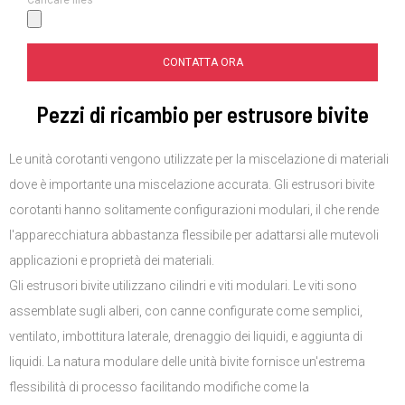
CONTATTA ORA
Pezzi di ricambio per estrusore bivite
Le unità corotanti vengono utilizzate per la miscelazione di materiali
dove è importante una miscelazione accurata
.
Gli estrusori bivite
corotanti hanno solitamente configurazioni modulari
,
il che rende
l'apparecchiatura abbastanza flessibile per adattarsi alle mutevoli
applicazioni e proprietà dei materiali
.
Gli estrusori bivite utilizzano cilindri e viti modulari
.
Le viti sono
assemblate sugli alberi
,
con canne configurate come semplici
,
ventilato
,
imbottitura laterale
,
drenaggio dei liquidi
,
e aggiunta di
liquidi
.
La natura modulare delle unità bivite fornisce un'estrema
flessibilità di processo facilitando modifiche come la