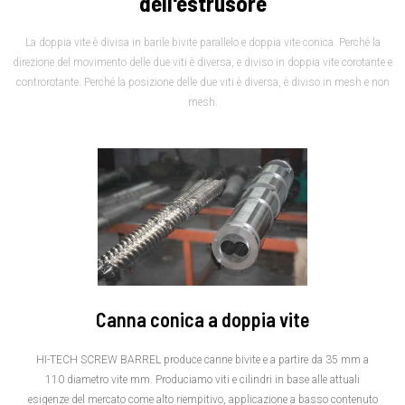
dell'estrusore
La doppia vite è divisa in barile bivite parallelo e doppia vite conica
.
Perché la
direzione del movimento delle due viti è diversa
,
e diviso in doppia vite corotante e
controrotante
.
Perché la posizione delle due viti è diversa
,
è diviso in mesh e non
mesh
.
Canna conica a doppia vite
HI-TECH SCREW BARREL produce canne bivite e a partire da
35 mm a
110
diametro vite mm
.
Produciamo viti e cilindri in base alle attuali
esigenze del mercato come alto riempitivo
,
applicazione a basso contenuto