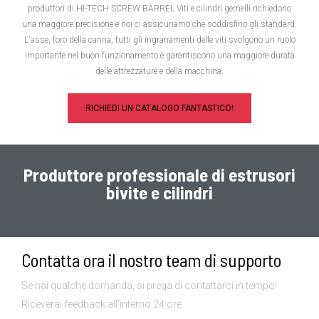
produttori di HI-TECH SCREW BARREL Viti e cilindri gemelli richiedono
una maggiore precisione e noi ci assicuriamo che soddisfino gli standard
.
L'asse
,
foro della canna
,
tutti gli ingranamenti delle viti svolgono un ruolo
importante nel buon funzionamento e garantiscono una maggiore durata
delle attrezzature e della macchina
.
RICHIEDI UN CATALOGO FANTASTICO
!
Produttore professionale di estrusori
bivite e cilindri
Contatta ora il nostro team di supporto
Se hai qualche domanda, si prega di contattarci in tempo!
Riceverai feedback all'interno 24 ore.