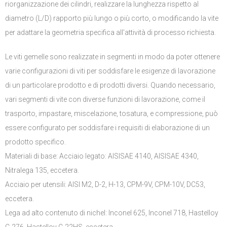
riorganizzazione dei cilindri
,
realizzare la lunghezza rispetto al
diametro
(L/D)
rapporto più lungo o più corto
,
o modificando la vite
per adattare la geometria specifica all'attività di processo richiesta
.
Le viti gemelle sono realizzate in segmenti in modo da poter ottenere
varie configurazioni di viti per soddisfare le esigenze di lavorazione
di un particolare prodotto e di prodotti diversi
.
Quando necessario
,
vari segmenti di vite con diverse funzioni di lavorazione
,
come il
trasporto
,
impastare
, miscelazione, tosatura,
e compressione
,
può
essere configurato per soddisfare i requisiti di elaborazione di un
prodotto specifico
.
Materiali di base: Acciaio legato:
AISISAE
4140,
AISISAE
4340,
Nitralega
135, eccetera.
Acciaio per utensili:
AISI M2
, D-2, H-13,
CPM-9V
,
CPM-10V
, DC53,
eccetera.
Lega ad alto contenuto di nichel
: Inconel 625, Inconel 718, Hastelloy
C-276,
Hastelloy C-22HS
, eccetera.