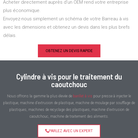
Acheter directement auprès d'un OEM rend votre entreprise
plus économique.
Envoyez-nous simplement un schéma de votre Barreau à vis
avec les dimensions et obtenez un devis dans les plus brefs
délais.
OBTENEZ UN DEVIS RAPIDE
Cylindre à vis pour le traitement du
caoutchouc
Nous offrons la gamme la plus élevée de
barillet à vis
pour presse à injecter le
plastique, machine d'extrusion de plastique, machine de moulage par soufflage de
plastiques, machines de recyclage des plastiques, machine d'extrusion de
caoutchouc, machine de traitement des aliments.
PARLEZ AVEC UN EXPERT