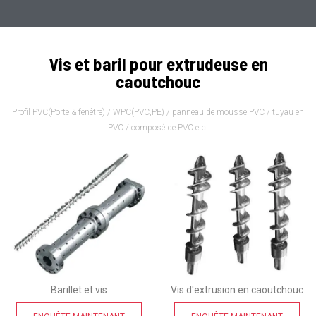
Vis et baril pour extrudeuse en
caoutchouc
Profil PVC(Porte & fenêtre) / WPC(PVC,PE) / panneau de mousse PVC / tuyau en
PVC / composé de PVC etc.
Barillet et vis
Vis d'extrusion en caoutchouc