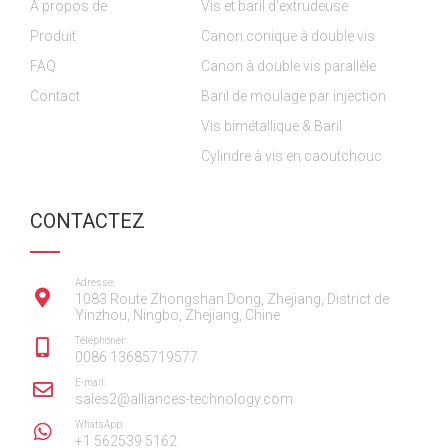
À propos de
o
o
Vis et baril d'extrudeuse
e
r
i
k
k
a
n
Produit
Canon conique à double vis
m
FAQ
Canon à double vis parallèle
Contact
Baril de moulage par injection
Vis bimétallique & Baril
Cylindre à vis en caoutchouc
CONTACTEZ
Adresse:
1083 Route Zhongshan Dong, Zhejiang, District de
Yinzhou, Ningbo, Zhejiang, Chine
Téléphoner:
0086 13685719577
E-mail:
sales2@alliances-technology.com
WhatsApp:
+1 562539 5162