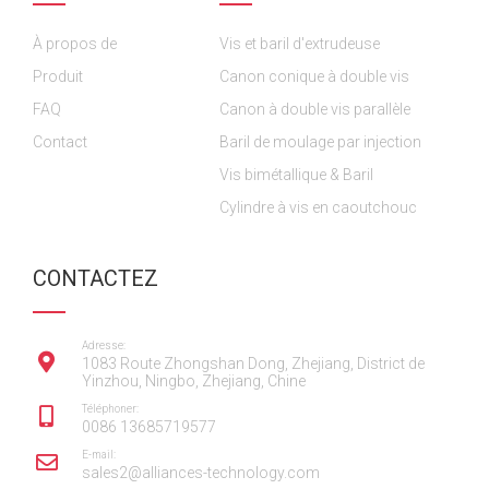
o
o
b
g
d
À propos de
o
o
Vis et baril d'extrudeuse
e
r
i
k
k
a
n
Produit
Canon conique à double vis
m
FAQ
Canon à double vis parallèle
Contact
Baril de moulage par injection
Vis bimétallique & Baril
Cylindre à vis en caoutchouc
CONTACTEZ
Adresse:
1083 Route Zhongshan Dong, Zhejiang, District de
Yinzhou, Ningbo, Zhejiang, Chine
Téléphoner:
0086 13685719577
E-mail:
sales2@alliances-technology.com