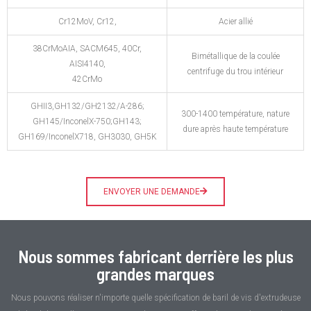
Cr12MoV, Cr12,
Acier allié
38CrMoAIA, SACM645, 40Cr,
Bimétallique de la coulée
AISI4140,
centrifuge du trou intérieur
42CrMo
GHII3,GH132/GH2132/A-286;
300-1400 température, nature
GH145/InconelX-750;GH143;
dure après haute température
GH169/InconelX718, GH3030, GH5K
ENVOYER UNE DEMANDE
Nous sommes fabricant derrière les plus
grandes marques
Nous pouvons réaliser n'importe quelle spécification de baril de vis d'extrudeuse