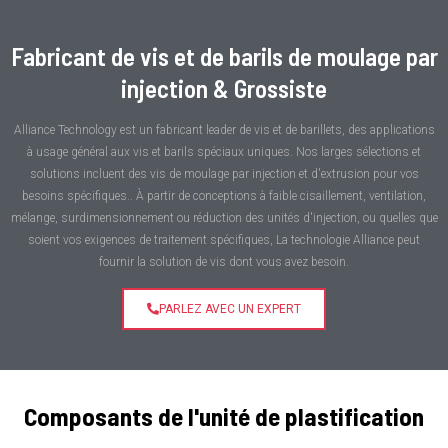
Fabricant de vis et de barils de moulage par
injection & Grossiste
Alliance Technology est un fabricant leader de vis et de barillets, des applications
à usage général aux vis et barils spéciaux uniques. Nos larges sélections et
solutions incluent des vis de moulage par injection et d'extrusion pour vos
besoins spécifiques.. À partir de conceptions à faible cisaillement, ventilation,
mélange, surdimensionnement ou réduction des unités d'injection, ou quelles que
soient vos exigences de traitement spécifiques, La technologie Alliance peut
fournir la solution de vis dont vous avez besoin.
PARLEZ AVEC UN EXPERT
Composants de l'unité de plastification