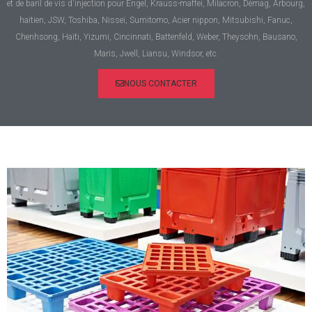
et de baril de vis d'injection pour Engel, Krauss-maffei, Milacron, Démag, Arbourg,
haïtien, JSW, Toshiba, Nisseï, Sumitomo, Acier nippon, Mitsubishi, Fanuc,
Chenhsong, Haïti, Yizumi, Cincinnati, Battenfeld, Weber, Theysohn, Bausano,
Maris, Jwell, Liansu, Windsor, etc.
NOUS CONTACTER