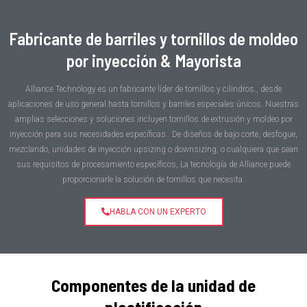
Fabricante de barriles y tornillos de moldeo
por inyección & Mayorista
Alliance Technology es un fabricante líder de tornillos y cilindros., desde
aplicaciones de uso general hasta tornillos y barriles especiales únicos. Nuestras
amplias selecciones y soluciones incluyen tornillos de extrusión y moldeo por
inyección para sus necesidades específicas.. De diseños de bajo corte, desfogue,
mezclando, unidades de inyección upsizing o downsizing, o cualquiera que sean
sus requisitos de procesamiento específicos, La tecnología de Alliance puede
proporcionarle la solución de tornillos que necesita.
HABLA CON UN EXPERTO
Componentes de la unidad de