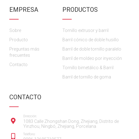
c
c
u
s
n
EMPRESA
PRODUCTOS
e
e
T
t
k
b
b
u
a
e
o
o
b
g
d
Sobre
o
o
Tornillo extrusor y barril
e
r
I
k
k
a
n
Producto
Barril cónico de doble husillo
m
Preguntas más
Barril de doble tornillo paralelo
frecuentes
Barril de moldeo por inyección
Contacto
Tornillo bimetálico & Barril
Barril de tornillo de goma
CONTACTO
Dirección:
1083 Calle Zhongshan Dong, Zhejiang, Distrito de
Yinzhou, Ningbó, Zhejiang, Porcelana
Teléfono: