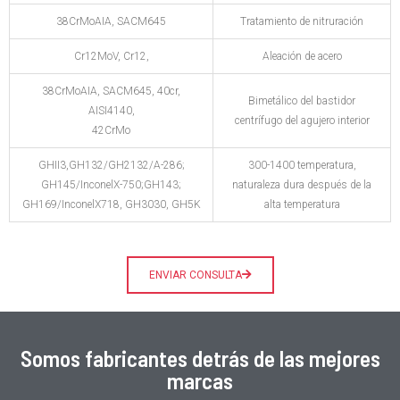
38CrMoAIA, SACM645
Tratamiento de nitruración
Cr12MoV, Cr12,
Aleación de acero
38CrMoAIA, SACM645, 40cr,
Bimetálico del bastidor
AISI4140,
centrífugo del agujero interior
42CrMo
GHII3,GH132/GH2132/A-286;
300-1400 temperatura,
GH145/InconelX-750;GH143;
naturaleza dura después de la
GH169/InconelX718, GH3030, GH5K
alta temperatura
ENVIAR CONSULTA
Somos fabricantes detrás de las mejores
marcas