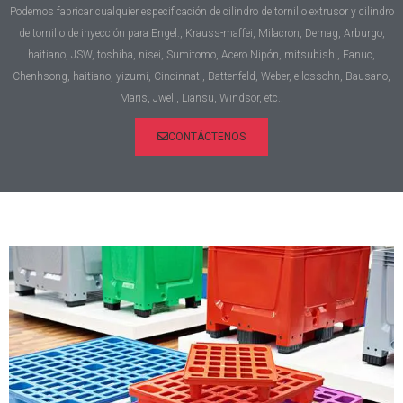
Podemos fabricar cualquier especificación de cilindro de tornillo extrusor y cilindro
de tornillo de inyección para Engel., Krauss-maffei, Milacron, Demag, Arburgo,
haitiano, JSW, toshiba, nisei, Sumitomo, Acero Nipón, mitsubishi, Fanuc,
Chenhsong, haitiano, yizumi, Cincinnati, Battenfeld, Weber, ellossohn, Bausano,
Maris, Jwell, Liansu, Windsor, etc..
CONTÁCTENOS