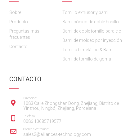
o
o
b
g
d
Sobre
o
o
Tornillo extrusor y barril
e
r
I
k
k
a
n
Producto
Barril cónico de doble husillo
m
Preguntas más
Barril de doble tornillo paralelo
frecuentes
Barril de moldeo por inyección
Contacto
Tornillo bimetálico & Barril
Barril de tornillo de goma
CONTACTO
Dirección:
1083 Calle Zhongshan Dong, Zhejiang, Distrito de
Yinzhou, Ningbó, Zhejiang, Porcelana
Teléfono:
0086 13685719577
Correo electrónico:
sales2@alliances-technology.com