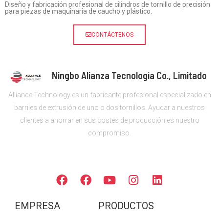
Diseño y fabricación profesional de cilindros de tornillo de precisión
para piezas de maquinaria de caucho y plástico.
CONTÁCTENOS
Ningbo Alianza Tecnología Co., Limitado
Alliance Technology es un fabricante profesional especializado en
barriles de extrusión de uno o dos tornillos. Ayudar a nuestros
clientes a ahorrar en sus costes de producción es nuestro
compromiso.
SÍGANOS
F
F
Y
I
L
a
a
o
n
i
c
c
u
s
n
EMPRESA
PRODUCTOS
e
e
T
t
k
b
b
u
a
e