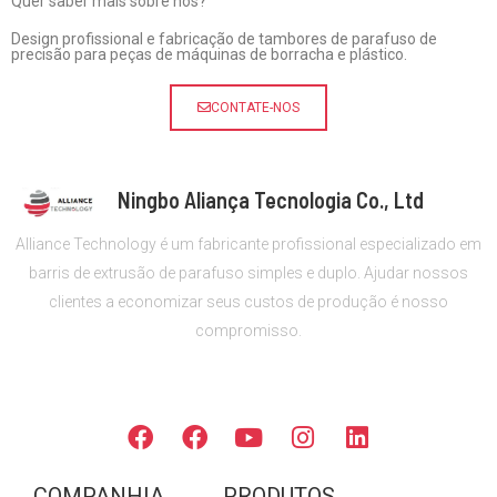
Quer saber mais sobre nós?
Design profissional e fabricação de tambores de parafuso de
precisão para peças de máquinas de borracha e plástico.
CONTATE-NOS
Ningbo Aliança Tecnologia Co., Ltd
Alliance Technology é um fabricante profissional especializado em
barris de extrusão de parafuso simples e duplo. Ajudar nossos
clientes a economizar seus custos de produção é nosso
compromisso.
SIGA-NOS
F
F
Y
I
L
a
a
o
n
i
c
c
u
s
n
COMPANHIA
PRODUTOS