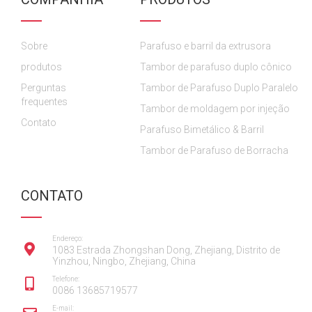
e
e
T
t
k
b
b
u
a
e
o
o
b
g
d
Sobre
o
o
Parafuso e barril da extrusora
e
r
i
k
k
a
n
produtos
Tambor de parafuso duplo cônico
m
Perguntas
Tambor de Parafuso Duplo Paralelo
frequentes
Tambor de moldagem por injeção
Contato
Parafuso Bimetálico & Barril
Tambor de Parafuso de Borracha
CONTATO
Endereço:
1083 Estrada Zhongshan Dong, Zhejiang, Distrito de
Yinzhou, Ningbo, Zhejiang, China
Telefone:
0086 13685719577
E-mail: