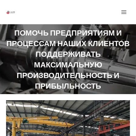
перейти
ГЛА
к
МЕН
содержанию
ПОМОЧЬ ПРЕДПРИЯТИЯМ И
ПРОЦЕССАМ НАШИХ КЛИЕНТОВ
ПОДДЕРЖИВАТЬ
МАКСИМАЛЬНУЮ
ПРОИЗВОДИТЕЛЬНОСТЬ И
ПРИБЫЛЬНОСТЬ