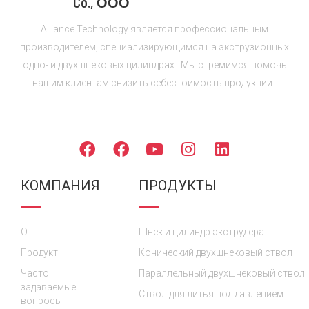
Co., ООО
Alliance Technology является профессиональным
производителем, специализирующимся на экструзионных
одно- и двухшнековых цилиндрах.. Мы стремимся помочь
нашим клиентам снизить себестоимость продукции..
ПОДПИСЫВАЙТЕСЬ НА НАС
Ф
Ф
Y
И
Л
е
е
o
н
и
й
й
u
с
н
КОМПАНИЯ
ПРОДУКТЫ
с
с
T
т
к
б
б
u
а
е
у
у
b
г
д
О
к
к
Шнек и цилиндр экструдера
e
р
и
а
н
Продукт
Конический двухшнековый ствол
м
Часто
Параллельный двухшнековый ствол
задаваемые
Ствол для литья под давлением
вопросы