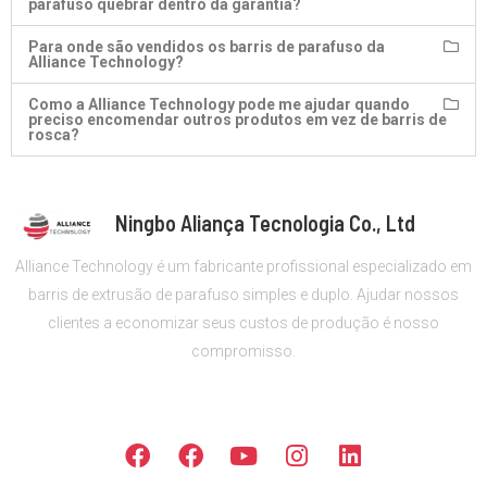
parafuso quebrar dentro da garantia?
Para onde são vendidos os barris de parafuso da
Alliance Technology?
Como a Alliance Technology pode me ajudar quando
preciso encomendar outros produtos em vez de barris de
rosca?
Ningbo Aliança Tecnologia Co., Ltd
Alliance Technology é um fabricante profissional especializado em
barris de extrusão de parafuso simples e duplo. Ajudar nossos
clientes a economizar seus custos de produção é nosso
compromisso.
SIGA-NOS
F
F
Y
I
L
a
a
o
n
i