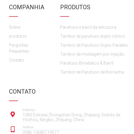
c
c
u
s
n
COMPANHIA
PRODUTOS
e
e
T
t
k
b
b
u
a
e
o
o
b
g
d
Sobre
o
o
Parafuso e barril da extrusora
e
r
i
k
k
a
n
produtos
Tambor de parafuso duplo cônico
m
Perguntas
Tambor de Parafuso Duplo Paralelo
frequentes
Tambor de moldagem por injeção
Contato
Parafuso Bimetálico & Barril
Tambor de Parafuso de Borracha
CONTATO
Endereço:
1083 Estrada Zhongshan Dong, Zhejiang, Distrito de
Yinzhou, Ningbo, Zhejiang, China
Telefone:
0086 13685719577