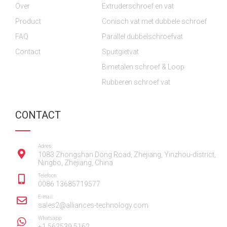
Over
o
o
Extruderschroef en vat
e
r
i
k
k
a
n
Product
Conisch vat met dubbele schroef
m
FAQ
Parallel dubbelschroefvat
Contact
Spuitgietvat
Bimetalen schroef & Loop
Rubberen schroef vat
CONTACT
Adres:
1083 Zhongshan Dong Road, Zhejiang, Yinzhou-district,
Ningbo, Zhejiang, China
Telefoon:
0086 13685719577
E-mail:
sales2@alliances-technology.com
Whatsapp:
+1 562539 5162