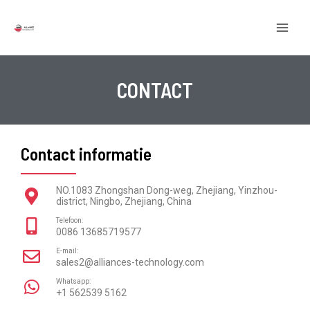
Doorgaan
HOO
naar
artikel
CONTACT
Contact informatie
NO.1083 Zhongshan Dong-weg, Zhejiang, Yinzhou-
district, Ningbo, Zhejiang, China
Telefoon:
0086 13685719577
E-mail:
sales2@alliances-technology.com
Whatsapp:
+1 562539 5162