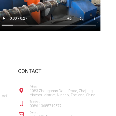
CONTACT
Adres:
1083 Zhongshan Dong Road, Zhejiang,
Yinzhou-district, Ningbo, Zhejiang, China
hroef
Telefoon:
0086 13685719577
E-mail: