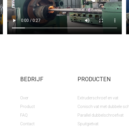
BEDRIJF
PRODUCTEN
Over
Extruderschroef en vat
Product
Conisch vat met dubbele sc
FAQ
Parallel dubbelschroefvat
Contact
Spuitgietvat