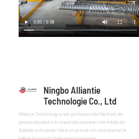
Ningbo Alliantie
Technologie Co., Ltd
Alliance Technology is een professionele fabrikant die
gespecialiseerd is in zowel extrusievaten met enkele als
dubbele schroeven. Het is onze inzet om onze klanten te
helpen hun productiekosten te besparen.